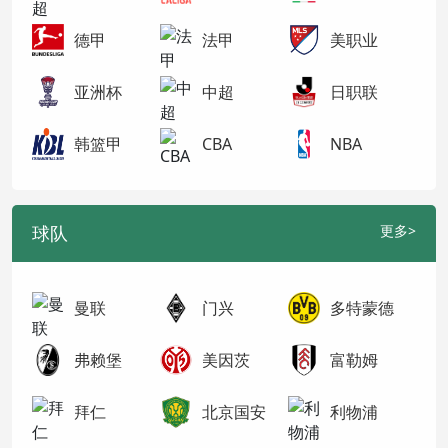
德甲
法甲
美职业
亚洲杯
中超
日职联
韩篮甲
CBA
NBA
球队
更多>
曼联
门兴
多特蒙德
弗赖堡
美因茨
富勒姆
拜仁
北京国安
利物浦