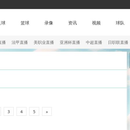
足球
篮球
录像
资讯
视频
球队
直播
法甲直播
美职业直播
亚洲杯直播
中超直播
日职联直播
3
4
5
»