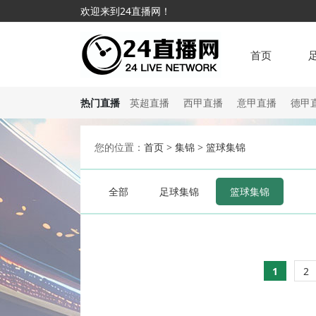
欢迎来到24直播网！
首页
热门直播
英超直播
西甲直播
意甲直播
德甲
您的位置：
首页
>
集锦
>
篮球集锦
全部
足球集锦
篮球集锦
1
2